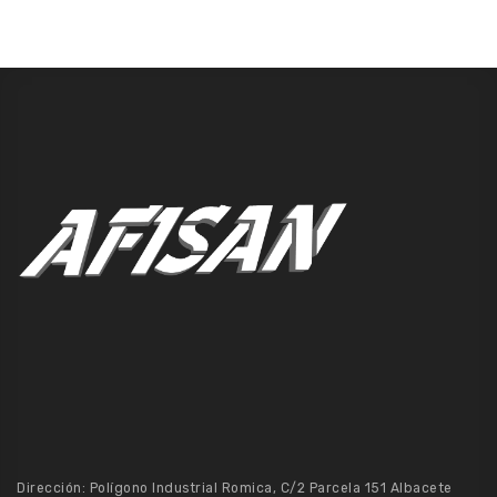
Dirección: Polígono Industrial Romica, C/2 Parcela 151 Albacete