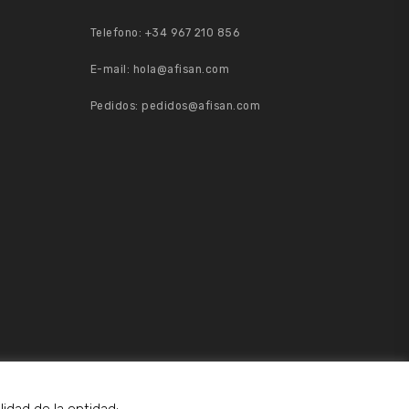
Telefono:
+34 967 210 856
E-mail:
hola@afisan.com
Pedidos:
pedidos@afisan.com
idad de la entidad: