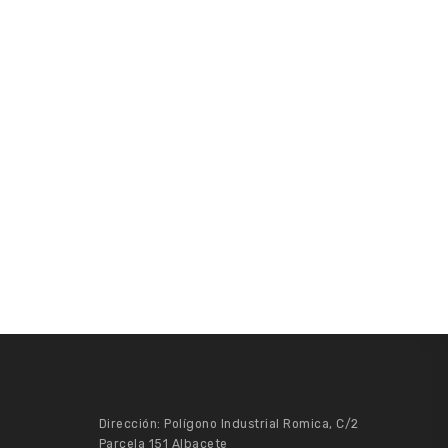
Dirección: Polígono Industrial Romica, C/2
Parcela 151 Albacete