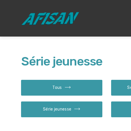
Série jeunesse
Tous
S
Série jeunesse