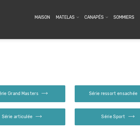
MAISON
MATELAS
CANAPÉS
SOMMIERS
érie Grand Masters
Série ressort ensachée
Série articulée
Série Sport