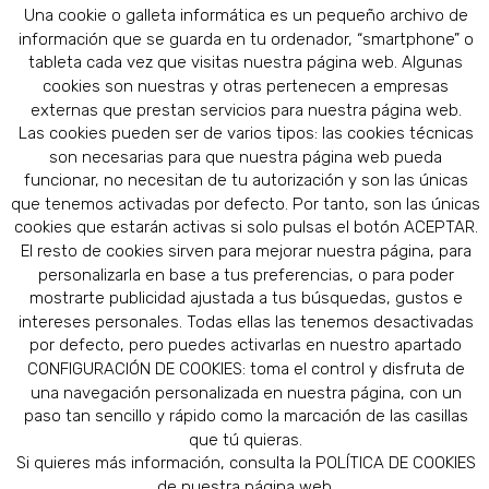
Una cookie o galleta informática es un pequeño archivo de
información que se guarda en tu ordenador, “smartphone” o
tableta cada vez que visitas nuestra página web. Algunas
cookies son nuestras y otras pertenecen a empresas
externas que prestan servicios para nuestra página web.
Las cookies pueden ser de varios tipos: las cookies técnicas
son necesarias para que nuestra página web pueda
funcionar, no necesitan de tu autorización y son las únicas
que tenemos activadas por defecto. Por tanto, son las únicas
cookies que estarán activas si solo pulsas el botón ACEPTAR.
El resto de cookies sirven para mejorar nuestra página, para
personalizarla en base a tus preferencias, o para poder
mostrarte publicidad ajustada a tus búsquedas, gustos e
intereses personales. Todas ellas las tenemos desactivadas
por defecto, pero puedes activarlas en nuestro apartado
CONFIGURACIÓN DE COOKIES: toma el control y disfruta de
una navegación personalizada en nuestra página, con un
paso tan sencillo y rápido como la marcación de las casillas
© 2019 AFISAN.COM - DISEÑADO POR
INFORMATICA24.COM
Política de
que tú quieras.
Si quieres más información, consulta la POLÍTICA DE COOKIES
Privacidad
.
Sus datos seguros
.
Politica de cookies
.
de nuestra página web.