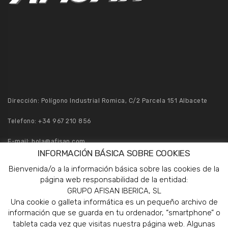
Dirección: Polígono Industrial Romica, C/2 Parcela 151 Albacete
Telefono:
+34 967 210 856
E-mail:
hola@afisan.com
INFORMACIÓN BÁSICA SOBRE COOKIES
Pedidos:
pedidos@afisan.com
Bienvenida/o a la información básica sobre las cookies de la
página web responsabilidad de la entidad:
GRUPO AFISAN IBERICA, SL
Una cookie o galleta informática es un pequeño archivo de
información que se guarda en tu ordenador, “smartphone” o
tableta cada vez que visitas nuestra página web. Algunas