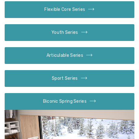
Flexible Core Series
Youth Series
Articulable Series
Sport Series
Biconic Spring Series