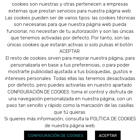
cookies son nuestras y otras pertenecen a empresas
externas que prestan servicios para nuestra página web.
Las cookies pueden ser de varios tipos: las cookies técnicas
son necesarias para que nuestra página web pueda
funcionar, no necesitan de tu autorización y son las únicas
que tenemos activadas por defecto. Por tanto, son las
únicas cookies que estarán activas si solo pulsas el botón
ACEPTAR.
El resto de cookies sirven para mejorar nuestra página, para
personalizarla en base a tus preferencias, o para poder
mostrarte publicidad ajustada a tus búsquedas, gustos e
intereses personales. Todas ellas las tenemos desactivadas
por defecto, pero puedes activarlas en nuestro apartado
CONFIGURACIÓN DE COOKIES: toma el control y disfruta de
una navegación personalizada en nuestra página, con un
paso tan sencillo y rápido como la marcación de las casillas
que tú quieras.
© 2019 AFISAN.COM - DISEÑADO POR
INFORMATICA24.COM
Política de
Si quieres más información, consulta la POLÍTICA DE COOKIES
Privacidad
.
Sus datos seguros
.
Politica de cookies
.
de nuestra página web.
CONFIGURACIÓN DE COOKIES
ACEPTAR