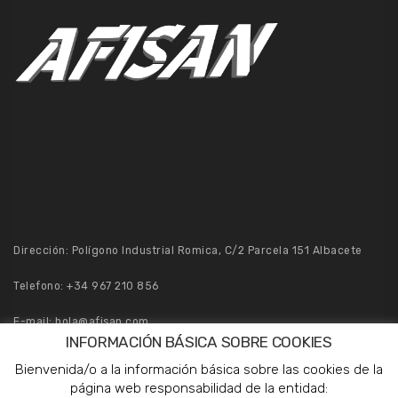
Dirección: Polígono Industrial Romica, C/2 Parcela 151 Albacete
Telefono:
+34 967 210 856
E-mail:
hola@afisan.com
INFORMACIÓN BÁSICA SOBRE COOKIES
Pedidos:
pedidos@afisan.com
Bienvenida/o a la información básica sobre las cookies de la
página web responsabilidad de la entidad: